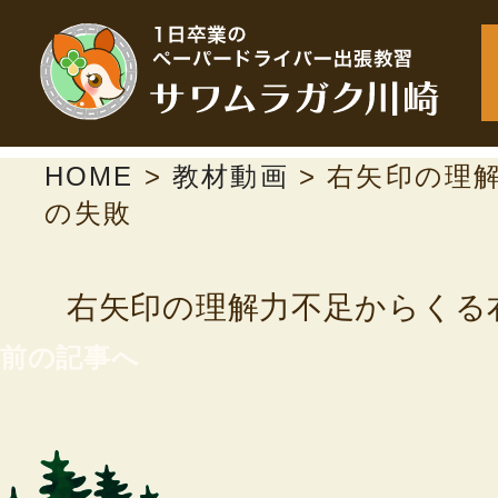
HOME
>
教材動画
>
右矢印の理
の失敗
右矢印の理解力不足からくる
前の記事へ