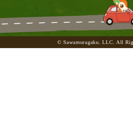
© Sawamuragaku. LLC. All Rig