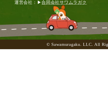
運営会社：▶
合同会社サワムラガク
© Sawamuragaku. LLC. All Rig